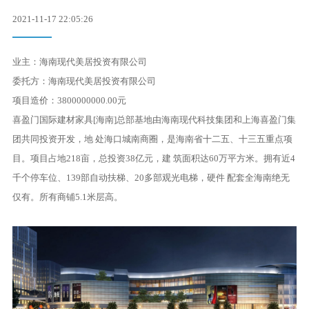
联系我们
2021-11-17 22:05:26
业主：海南现代美居投资有限公司
委托方：海南现代美居投资有限公司
项目造价：3800000000.00元
喜盈门国际建材家具[海南]总部基地由海南现代科技集团和上海喜盈门集
团共同投资开发，地 处海口城南商圈，是海南省十二五、十三五重点项
目。项目占地218亩，总投资38亿元，建 筑面积达60万平方米。拥有近4
千个停车位、139部自动扶梯、20多部观光电梯，硬件 配套全海南绝无
仅有。所有商铺5.1米层高。